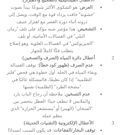
العرض:
هو الشكوى الأكثر شيوعًا. يبدأ بصوت
“خشونة” خافت يزداد قوة مع الوقت، ويصل إلى
ذروته أثناء دورة العصر مع اهتزاز عنيف.
التشخيص:
هذا مؤشر شبه مؤكد على تلف “رمان
البلي” في الغسالات الأمامية، أو تلف
“الجيربوكس” في الغسالات العلوية. وهو إصلاح
يتطلب فكًا كاملاً للجهاز.
أعطال دائرة المياه (الصرف والتسخين):
عدم الصرف (ظهور كود خطأ):
توقف الغسالة
وبقاء المياه في الحلة. أول خطوة هي فحص “فلتر
الطلمبة”. إذا كان نظيفًا، فالمشكلة غالبًا في
“مضخة الطرد” (الطلمبة) نفسها.
عدم التسخين:
ملاحظة أن زجاج الباب بارد
والملابس لا تنظف جيدًا. العطل ينحصر بين
“السخان” (الهيتر) أو “مستشعر الحرارة” الذي
ينظم عمله.
الأعطال الإلكترونية (التقنيات الحديثة):
توقف البخار/الفقاعات:
قد يكون السبب انسدادًا