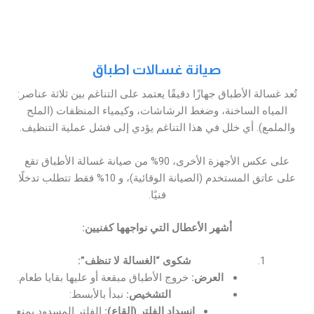
صيانة غسالات اطباق
تُعد غسالة الأطباق جهازًا دقيقًا يعتمد على التناغم بين ثلاثة عناصر:
المياه الساخنة، وضغط الرشاشات، وكيمياء المنظفات (الملح
والملمع). أي خلل في هذا التناغم يؤدي إلى فشل عملية التنظيف.
على عكس الأجهزة الأخرى، 90% من صيانة غسالة الأطباق تقع
على عاتق المستخدم (الصيانة الوقائية)، و 10% فقط تتطلب تدخلًا
فنيًا.
أشهر الأعطال التي نواجهها كفنيين:
شكوى “الغسالة لا تنظف”:
العرض:
خروج الأطباق مبقعة أو عليها بقايا طعام.
التشخيص:
نبدأ بالأبسط:
انسداد الفلتر (القاع):
الفلتر المسدود يمنع