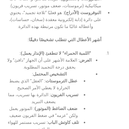
ميكانيكية (ترموستات، ضعف موتور، تسريب فريون).
النوفروست (الأدراج):
هو فعليًا “ثلاجة تجميد”، يحتوي
على دائرة إذابة إلكترونية معقدة (سخان، حساسات)،
وأعطاله غالبًا ما تكون مرتبطة بهذه الدائرة.
أشهر الأعطال التي تتطلب تشخيصًا دقيقًا:
“اللمبة الحمراء” لا تنطفئ (الإنذار يعمل):
العرض:
العلامة الأشهر على أن الجهاز “دافئ” ولا
يحقق درجة التجميد المطلوبة.
التشخيص المحتمل:
عطل الترموستات:
“العقل” الذي يضبط
الحرارة لا يعطي الأمر الصحيح.
تسريب الفريون:
الدائرة بها تسريب، مما
يضعف التبريد.
ضعف الضاغط (الموتور):
الموتور يعمل
ولكن “عزمه” في ضغط الفريون ضعيف.
تلف كاوتش الباب:
تسريب مستمر للهواء