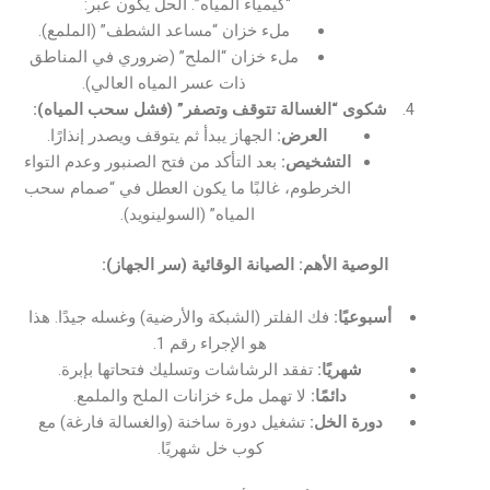
“كيمياء المياه”. الحل يكون عبر:
ملء خزان “مساعد الشطف” (الملمع).
ملء خزان “الملح” (ضروري في المناطق
ذات عسر المياه العالي).
شكوى “الغسالة تتوقف وتصفر” (فشل سحب المياه):
العرض:
الجهاز يبدأ ثم يتوقف ويصدر إنذارًا.
التشخيص:
بعد التأكد من فتح الصنبور وعدم التواء
الخرطوم، غالبًا ما يكون العطل في “صمام سحب
المياه” (السولينويد).
الوصية الأهم: الصيانة الوقائية (سر الجهاز):
أسبوعيًا:
فك الفلتر (الشبكة والأرضية) وغسله جيدًا. هذا
هو الإجراء رقم 1.
شهريًا:
تفقد الرشاشات وتسليك فتحاتها بإبرة.
دائمًا:
لا تهمل ملء خزانات الملح والملمع.
دورة الخل:
تشغيل دورة ساخنة (والغسالة فارغة) مع
كوب خل شهريًا.