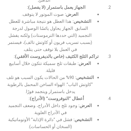
الدافئ.
الجهاز يعمل باستمرار (لا يفصل):
العرض:
صوت الموتور لا يتوقف.
التشخيص:
هذا العطل هو نتيجة مباشرة للعطل
السابق. الجهاز يحاول يائسًا الوصول لدرجة
التجميد (التي حددها الترموستات) ولكنه يفشل
(بسبب تسريب فريون أو كاوتش تالف)، فيستمر
في العمل بلا توقف حتى يتلف.
تراكم الثلج الكثيف (خاص بالديفروست الأفقي):
العرض:
طبقات ثلج سميكة تتكون خلال أسابيع
قليلة.
التشخيص:
90% من الحالات يكون السبب هو تلف
“كاوتش الباب”. الهواء الساخن المحمل بالرطوبة
يدخل باستمرار ويتجمد فورًا.
أعطال “النوفروست” (الأدراج):
العرض:
وجود ثلج داخل الأدراج، وضعف التجميد
في الأدراج العلوية.
التشخيص:
فشل في “دائرة الإذابة” الأوتوماتيكية
(السخان أو الحساسات).