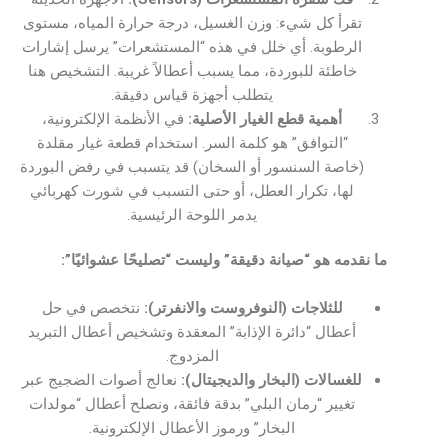
تقرأ كل شيء: وزن الغسيل، درجة حرارة المياه، مستوى
الرطوبة. أي خلل في هذه “المستشعرات” يرسل إشارات
خاطئة للبوردة، مما يسبب أعطالاً غريبة. التشخيص هنا
يتطلب أجهزة قياس دقيقة.
أهمية قطع الغيار الأصلية:
في الأنظمة الإلكترونية،
“التوافق” هو كلمة السر. استخدام قطعة غيار مقلدة
(خاصة السنسور أو السخان) قد يتسبب في رفض البوردة
لها، تكرار العطل، أو حتى التسبب في شورت كهربائي
يدمر اللوحة الرئيسية.
ما نقدمه هو “صيانة دقيقة” وليست “تصليحًا عشوائيًا”:
للثلاجات (النوفروست والانفرتر):
نتخصص في حل
أعطال “دائرة الإذابة” المعقدة وتشخيص أعطال التبريد
المزدوج.
للغسالات (البخار والديجيتال):
نعالج أصوات الضجيج عبر
تغيير “رمان البلي” بدقة فائقة، ونصلح أعطال “مولدات
البخار” ورموز الأعطال الإلكترونية.