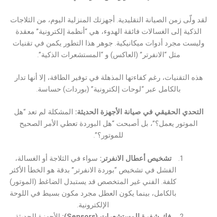
لقد ولّى زمن الصيانة التقليدية. أجهزتك المنزلية اليوم، من الثلاجات
الذكية إلى الغسالات فائقة الهدوء، هي “أنظمة إلكترونية” معقدة
وليست مجرد أدوات ميكانيكية. جوهر هذا التطور يكمن في تقنيات
مثل “الانفرتر” (العاكس) و “المستشعرات الذكية”.
هذه التقنيات، رغم كفاءتها المذهلة في توفير الطاقة، إلا أنها تدار
بالكامل عبر “لوحات إلكترونية” (بوردات) حساسة.
التحدي الحقيقي في صيانة الأجهزة الحديثة:
المشكلة لم تعد “هل
الموتور يعمل؟”، بل أصبحت “هل البوردة تعطي الأمر الصحيح
للموتور؟”.
تشخيص أعطال الانفرتر:
سواء في الثلاجة أو الغسالة،
الفشل في تشخيص “بوردة الانفرتر” بدقة هو الخطأ الأكثر
كلفة. الفني غير المتخصص قد يستبدل الضاغط (الموتور)
بالكامل، بينما يكون العطل مجرد مكون بسيط في اللوحة
الإلكترونية.
فك شفرة المستشعرات (Sensors):
الأجهزة الحديثة