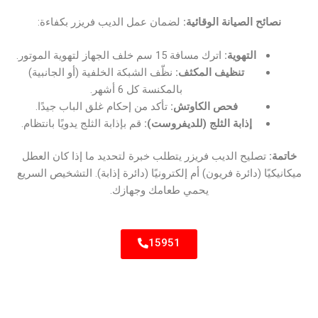
نصائح الصيانة الوقائية:
لضمان عمل الديب فريزر بكفاءة:
التهوية:
اترك مسافة 15 سم خلف الجهاز لتهوية الموتور.
تنظيف المكثف:
نظّف الشبكة الخلفية (أو الجانبية)
بالمكنسة كل 6 أشهر.
فحص الكاوتش:
تأكد من إحكام غلق الباب جيدًا.
إذابة الثلج (للديفروست):
قم بإذابة الثلج يدويًا بانتظام.
خاتمة:
تصليح الديب فريزر يتطلب خبرة لتحديد ما إذا كان العطل
ميكانيكيًا (دائرة فريون) أم إلكترونيًا (دائرة إذابة). التشخيص السريع
يحمي طعامك وجهازك.
15951