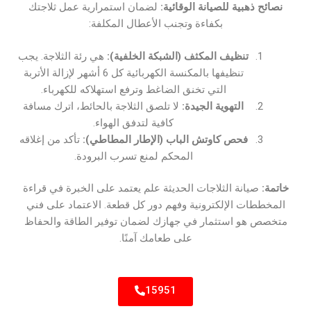
نصائح ذهبية للصيانة الوقائية:
لضمان استمرارية عمل ثلاجتك
بكفاءة وتجنب الأعطال المكلفة:
تنظيف المكثف (الشبكة الخلفية):
هي رئة الثلاجة. يجب
تنظيفها بالمكنسة الكهربائية كل 6 أشهر لإزالة الأتربة
التي تخنق الضاغط وترفع استهلاكه للكهرباء.
التهوية الجيدة:
لا تلصق الثلاجة بالحائط، اترك مسافة
كافية لتدفق الهواء.
فحص كاوتش الباب (الإطار المطاطي):
تأكد من إغلاقه
المحكم لمنع تسرب البرودة.
خاتمة:
صيانة الثلاجات الحديثة علم يعتمد على الخبرة في قراءة
المخططات الإلكترونية وفهم دور كل قطعة. الاعتماد على فني
متخصص هو استثمار في جهازك لضمان توفير الطاقة والحفاظ
على طعامك آمنًا.
15951