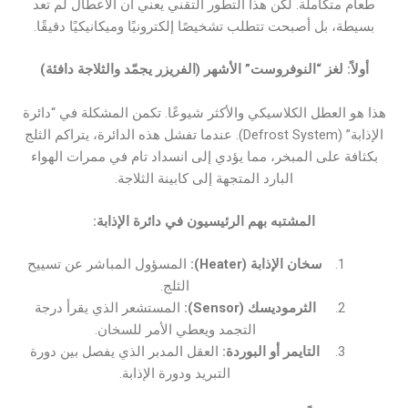
طعام متكاملة. لكن هذا التطور التقني يعني أن الأعطال لم تعد
بسيطة، بل أصبحت تتطلب تشخيصًا إلكترونيًا وميكانيكيًا دقيقًا.
أولاً: لغز “النوفروست” الأشهر (الفريزر يجمّد والثلاجة دافئة)
هذا هو العطل الكلاسيكي والأكثر شيوعًا. تكمن المشكلة في “دائرة
الإذابة” (Defrost System). عندما تفشل هذه الدائرة، يتراكم الثلج
بكثافة على المبخر، مما يؤدي إلى انسداد تام في ممرات الهواء
البارد المتجهة إلى كابينة الثلاجة.
المشتبه بهم الرئيسيون في دائرة الإذابة:
سخان الإذابة (Heater):
المسؤول المباشر عن تسييح
الثلج.
الثرموديسك (Sensor):
المستشعر الذي يقرأ درجة
التجمد ويعطي الأمر للسخان.
التايمر أو البوردة:
العقل المدبر الذي يفصل بين دورة
التبريد ودورة الإذابة.