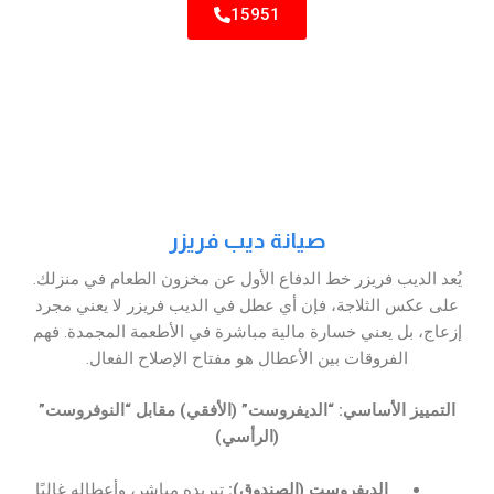
15951
صيانة ديب فريزر
يُعد الديب فريزر خط الدفاع الأول عن مخزون الطعام في منزلك.
على عكس الثلاجة، فإن أي عطل في الديب فريزر لا يعني مجرد
إزعاج، بل يعني خسارة مالية مباشرة في الأطعمة المجمدة. فهم
الفروقات بين الأعطال هو مفتاح الإصلاح الفعال.
التمييز الأساسي: “الديفروست” (الأفقي) مقابل “النوفروست”
(الرأسي)
الديفروست (الصندوق):
تبريده مباشر، وأعطاله غالبًا