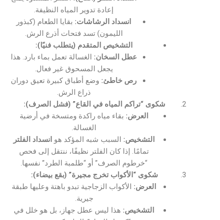
إعادة تدوير المياه النظيفة.
انسداد الرشاشات:
بقايا الطعام (كبذور
الليمون) تسد فتحات أذرع الرش.
التشخيص المتقدم (يتطلب فنيًا):
عطل السخان:
الغسالة تعمل بماء بارد. هذا
يجعل المسحوق غير فعال.
رص خاطئ:
وضع أطباق كبيرة تعيق دوران
ذراع الرش.
شكوى “تراكم المياه في القاع” (فشل الصرف):
العرض:
بقاء مياه راكدة ومتسخة في أرضية
الغسالة.
التشخيص:
السبب شبه المؤكد هو
انسداد الفلتر
تمامًا. إذا كان الفلتر نظيفًا، ننتقل إلى فحص
“خرطوم الصرف” أو “طلمبة الطرد” نفسها.
شكوى “الأكواب تخرج مجيرة” (بقع بيضاء):
العرض:
الأكواب الزجاجية تبدو باهتة وعليها طبقة
جيرية.
التشخيص:
هذا ليس عطل جهاز، بل هو خلل في