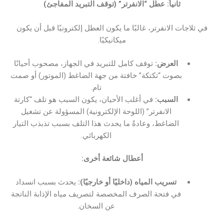
ثانياً: عطل “الانفرتر” (توقف التبريد المفاجئ)
في ثلاجات الانفرتر، غالبًا ما يكون العطل إلكترونيًا قبل أن يكون
ميكانيكيًا.
العرض:
توقف كامل للتبريد في الجهاز، مصحوب أحيانًا
بصوت “تكتكة” خافتة من جهة الضاغط (الموتور) أو صمت
تام.
السبب:
في أغلب الأحيان، يكون السبب هو تلف “كارتة
الانفرتر” (اللوحة الإلكترونية) المسؤولة عن تشغيل
الضاغط، وعادةً ما يحدث هذا التلف بسبب تذبذب التيار
الكهربائي.
أعطال شائعة أخرى:
تسريب المياه (داخليًا أو خارجيًا):
يحدث بسبب انسداد
في فتحة الصرف المخصصة لتصريف مياه الإذابة الناتجة
عن السخان.