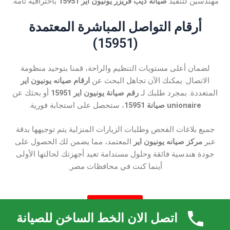
مهندسين لتنفيذ
صيانة ديب فريزر يونيون اير 15951
باحترافية تامة.
أرقام التواصل المباشرة المعتمدة
(15951)
لضمان أعلى مستويات التنظيم والراحة، قمنا بتوحيد منظومة
الاتصال. يمكنك الآن تجاهل البحث عن
ارقام صيانه يونيون اير
المتعددة. بمجرد طلبك لـ
رقم صيانة يونيون اير 15951
أو بحثك عن
unionaire صيانة 15951
، ستحصل على استجابة فورية.
جميع بلاغات الفحص وطلبات الزيارات المنزلية يتم توجيهها بدقة
عبر
مركز صيانه يونيون اير
المعتمد، مما يضمن لك الحصول على
جودة هندسية فائقة وحلول مستدامة تعيد أجهزتك لحالتها الأولى
أينما كنت في محافظات مصر.
15951
اتصل الان الخط الساخن للصيانة