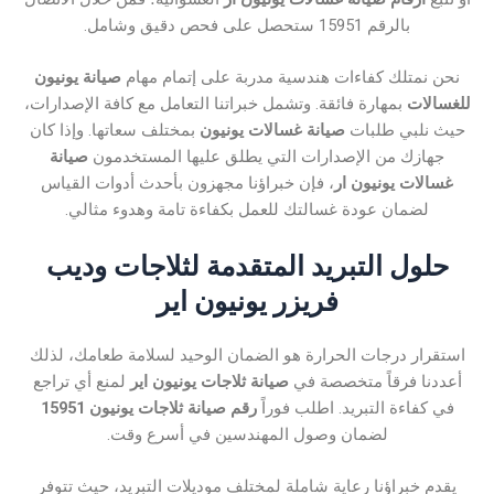
بالرقم 15951 ستحصل على فحص دقيق وشامل.
نحن نمتلك كفاءات هندسية مدربة على إتمام مهام
صيانة يونيون
للغسالات
بمهارة فائقة. وتشمل خبراتنا التعامل مع كافة الإصدارات،
حيث نلبي طلبات
صيانة غسالات يونيون
بمختلف سعاتها. وإذا كان
جهازك من الإصدارات التي يطلق عليها المستخدمون
صيانة
غسالات يونيون ار
، فإن خبراؤنا مجهزون بأحدث أدوات القياس
لضمان عودة غسالتك للعمل بكفاءة تامة وهدوء مثالي.
حلول التبريد المتقدمة لثلاجات وديب
فريزر يونيون اير
استقرار درجات الحرارة هو الضمان الوحيد لسلامة طعامك، لذلك
أعددنا فرقاً متخصصة في
صيانة ثلاجات يونيون اير
لمنع أي تراجع
في كفاءة التبريد. اطلب فوراً
رقم صيانة ثلاجات يونيون 15951
لضمان وصول المهندسين في أسرع وقت.
يقدم خبراؤنا رعاية شاملة لمختلف موديلات التبريد، حيث تتوفر