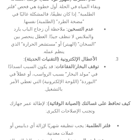
وبقاء المياه في الحلة. أول خطوة هي فحص “فلتر
الطلمبة”. إذا كان نظيفًا، فالمشكلة غالبًا في
“مضخة الطرد” (الطلمبة) نفسها.
عدم التسخين:
ملاحظة أن زجاج الباب بارد
والملابس لا تنظف جيدًا. العطل ينحصر بين
“السخان” (الهيتر) أو “مستشعر الحرارة” الذي
ينظم عمله.
الأعطال الإلكترونية (التقنيات الحديثة):
توقف البخار/الفقاعات:
قد يكون السبب انسدادًا
في “مولد البخار” بسبب الرواسب، أو عطلاً في
“البوردة” (اللوحة الإلكترونية) التي تعطي الأمر
بالتشغيل.
كيف تحافظ على غسالتك (الصيانة الوقائية):
لإطالة عمر جهازك
وتجنب الإصلاحات الكبرى:
فلتر الطلمبة:
يجب تنظيفه شهريًا لإزالة أي دبابيس أو
عملات معدنية.