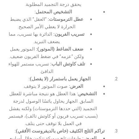
يحقق درجة التجميد المطلوبة.
التشخيص المحتمل:
عطل الترموستات:
“العقل” الذي يضبط
الحرارة لا يعطي الأمر الصحيح.
تسريب الفريون:
الدائرة بها تسريب، مما
يضعف التبريد.
ضعف الضاغط (الموتور):
الموتور يعمل
ولكن “عزمه” في ضغط الفريون ضعيف.
تلف كاوتش الباب:
تسريب مستمر للهواء
الدافئ.
الجهاز يعمل باستمرار (لا يفصل):
العرض:
صوت الموتور لا يتوقف.
التشخيص:
هذا العطل هو نتيجة مباشرة للعطل
السابق. الجهاز يحاول يائسًا الوصول لدرجة
التجميد (التي حددها الترموستات) ولكنه يفشل
(بسبب تسريب فريون أو كاوتش تالف)، فيستمر
في العمل بلا توقف حتى يتلف.
تراكم الثلج الكثيف (خاص بالديفروست الأفقي):
العرض:
طبقات ثلج سميكة تتكون خلال أسابيع