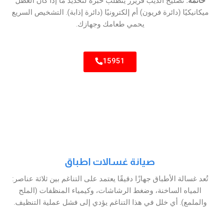
خاتمة:
تصليح الديب فريزر يتطلب خبرة لتحديد ما إذا كان العطل
ميكانيكيًا (دائرة فريون) أم إلكترونيًا (دائرة إذابة). التشخيص السريع
يحمي طعامك وجهازك.
15951
صيانة غسالات اطباق
تُعد غسالة الأطباق جهازًا دقيقًا يعتمد على التناغم بين ثلاثة عناصر:
المياه الساخنة، وضغط الرشاشات، وكيمياء المنظفات (الملح
والملمع). أي خلل في هذا التناغم يؤدي إلى فشل عملية التنظيف.