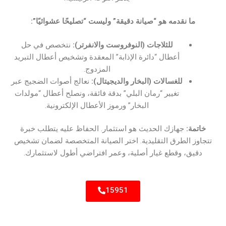
ما نقدمه هو “صيانة دقيقة” وليست “تصليحًا عشوائيًا”:
للثلاجات (النوفروست والانفرتر):
نتخصص في حل
أعطال “دائرة الإذابة” المعقدة وتشخيص أعطال التبريد
المزدوج.
للغسالات (البخار والديجيتال):
نعالج أصوات الضجيج عبر
تغيير “رمان البلي” بدقة فائقة، ونصلح أعطال “مولدات
البخار” ورموز الأعطال الإلكترونية.
خاتمة:
جهازك الحديث هو استثمار. الحفاظ عليه يتطلب خبرة
تتجاوز الطرق التقليدية. اختر الصيانة المتخصصة لضمان تشخيص
دقيق، وقطع غيار أصلية، وعمر افتراضي أطول لاستثمارك.
15951