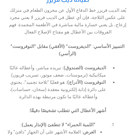
يُعد الديب فريزر خط الدفاع الأول عن مخزون الطعام في منزلك.
على عكس الثلاجة، فإن أي عطل في الديب فريزر لا يعني مجرد
إزعاج، بل يعني خسارة مالية مباشرة في الأطعمة المجمدة. فهم
الفروقات بين الأعطال هو مفتاح الإصلاح الفعال.
التمييز الأساسي: “الديفروست” (الأفقي) مقابل “النوفروست”
(الرأسي)
الديفروست (الصندوق):
تبريده مباشر، وأعطاله غالبًا
ميكانيكية (ترموستات، ضعف موتور، تسريب فريون).
النوفروست (الأدراج):
هو فعليًا “ثلاجة تجميد”، يحتوي
على دائرة إذابة إلكترونية معقدة (سخان، حساسات)،
وأعطاله غالبًا ما تكون مرتبطة بهذه الدائرة.
أشهر الأعطال التي تتطلب تشخيصًا دقيقًا:
“اللمبة الحمراء” لا تنطفئ (الإنذار يعمل):
العرض:
العلامة الأشهر على أن الجهاز “دافئ” ولا