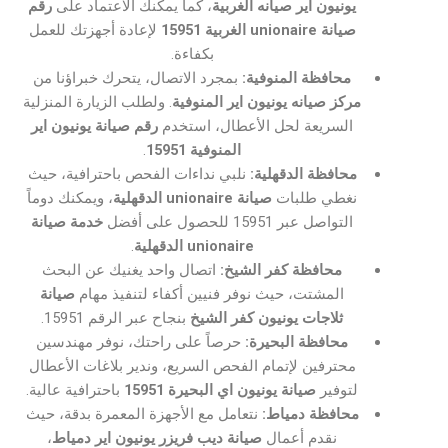
يونيون اير صيانه الغربية
، كما يمكنك الاعتماد على
رقم
صيانة unionaire الغربية 15951
لإعادة أجهزتك للعمل
بكفاءة.
محافظة المنوفية:
بمجرد الاتصال، يتحرك خبراؤنا من
مركز صيانه يونيون اير المنوفية
. ولطلب الزيارة المنزلية
السريعة لحل الأعطال، استخدم
رقم صيانة يونيون اير
المنوفية 15951
.
محافظة الدقهلية:
نلبي نداءات الفحص باحترافية، حيث
نغطي طلبات
صيانة unionaire الدقهلية
، ويمكنك دوماً
التواصل عبر 15951 للحصول على أفضل
خدمة صيانة
unionaire الدقهلية
.
محافظة كفر الشيخ:
اتصال واحد يغنيك عن البحث
المشتت، حيث نوفر فنيين أكفاء لتنفيذ مهام
صيانة
ثلاجات يونيون كفر الشيخ
بنجاح عبر الرقم 15951.
محافظة البحيرة:
حرصاً على راحتك، نوفر مهندسين
محترفين لإتمام الفحص السريع، وندير بلاغات الأعطال
لتوفير
صيانة يونيون اي البحيرة 15951
باحترافية عالية.
محافظة دمياط:
نتعامل مع الأجهزة المعمرة بدقة، حيث
نقدم أعمال
صيانة ديب فريزر يونيون اير دمياط
،