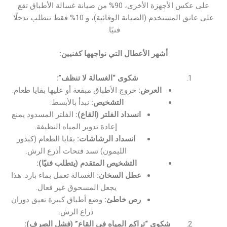
على عكس الأجهزة الأخرى، 90% من صيانة غسالة الأطباق تقع
على عاتق المستخدم (الصيانة الوقائية)، و 10% فقط تتطلب تدخلًا
فنيًا.
أشهر الأعطال التي نواجهها كفنيين:
شكوى “الغسالة لا تنظف”:
العرض:
خروج الأطباق مبقعة أو عليها بقايا طعام.
التشخيص:
نبدأ بالأبسط:
انسداد الفلتر (القاع):
الفلتر المسدود يمنع
إعادة تدوير المياه النظيفة.
انسداد الرشاشات:
بقايا الطعام (كبذور
الليمون) تسد فتحات أذرع الرش.
التشخيص المتقدم (يتطلب فنيًا):
عطل السخان:
الغسالة تعمل بماء بارد. هذا
يجعل المسحوق غير فعال.
رص خاطئ:
وضع أطباق كبيرة تعيق دوران
ذراع الرش.
شكوى “تراكم المياه في القاع” (فشل الصرف):