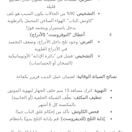
قليلة.
التشخيص:
90% من الحالات يكون السبب هو تلف
“كاوتش الباب”. الهواء الساخن المحمل بالرطوبة
يدخل باستمرار ويتجمد فورًا.
أعطال “النوفروست” (الأدراج):
العرض:
وجود ثلج داخل الأدراج، وضعف التجميد
في الأدراج العلوية.
التشخيص:
فشل في “دائرة الإذابة” الأوتوماتيكية
(السخان أو الحساسات).
نصائح الصيانة الوقائية:
لضمان عمل الديب فريزر بكفاءة:
التهوية:
اترك مسافة 15 سم خلف الجهاز لتهوية الموتور.
تنظيف المكثف:
نظّف الشبكة الخلفية (أو الجانبية)
بالمكنسة كل 6 أشهر.
فحص الكاوتش:
تأكد من إحكام غلق الباب جيدًا.
إذابة الثلج (للديفروست):
قم بإذابة الثلج يدويًا بانتظام.