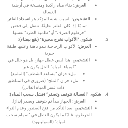
العرض:
بقاء مياه راكدة ومتسخة في أرضية
الغسالة.
التشخيص:
السبب شبه المؤكد هو
انسداد الفلتر
تمامًا. إذا كان الفلتر نظيفًا، ننتقل إلى فحص
“خرطوم الصرف” أو “طلمبة الطرد” نفسها.
شكوى “الأكواب تخرج مجيرة” (بقع بيضاء):
العرض:
الأكواب الزجاجية تبدو باهتة وعليها طبقة
جيرية.
التشخيص:
هذا ليس عطل جهاز، بل هو خلل في
“كيمياء المياه”. الحل يكون عبر:
ملء خزان “مساعد الشطف” (الملمع).
ملء خزان “الملح” (ضروري في المناطق
ذات عسر المياه العالي).
شكوى “الغسالة تتوقف وتصفر” (فشل سحب المياه):
العرض:
الجهاز يبدأ ثم يتوقف ويصدر إنذارًا.
التشخيص:
بعد التأكد من فتح الصنبور وعدم التواء
الخرطوم، غالبًا ما يكون العطل في “صمام سحب
المياه” (السولينويد).