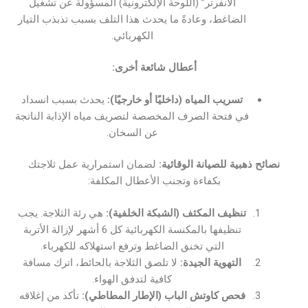
الانفرتر” (اللوحة الإلكترونية) المسؤولة عن تشغيل
الضاغط، وعادةً ما يحدث هذا التلف بسبب تذبذب التيار
الكهربائي.
أعطال شائعة أخرى:
تسريب المياه (داخليًا أو خارجيًا):
يحدث بسبب انسداد
في فتحة الصرف المخصصة لتصريف مياه الإذابة الناتجة
عن السخان.
نصائح ذهبية للصيانة الوقائية:
لضمان استمرارية عمل ثلاجتك
بكفاءة وتجنب الأعطال المكلفة:
تنظيف المكثف (الشبكة الخلفية):
هي رئة الثلاجة. يجب
تنظيفها بالمكنسة الكهربائية كل 6 أشهر لإزالة الأتربة
التي تخنق الضاغط وترفع استهلاكه للكهرباء.
التهوية الجيدة:
لا تلصق الثلاجة بالحائط، اترك مسافة
كافية لتدفق الهواء.
فحص كاوتش الباب (الإطار المطاطي):
تأكد من إغلاقه