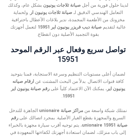
لدينا حلول فورية من أجل
صيانة ثلاجات يونيون
بشكل عام، وكذلك
التعامل الهندسي الدقيق لـ
صيانة ثلاجات يونيون ار
. ولحماية
مخزونك من الأطعمة المجمدة، ندير بلاغات الأعطال باحترافية
عالية لتقديم
صيانة ديب فريزر يونيون اير 15951
لتعمل أجهزتك
بقوة التجميد الأصلية دون انقطاع.
تواصل سريع وفعال عبر الرقم الموحد
15951
لضمان أعلى مستويات التنظيم وسرعة الاستجابة، قمنا بتوحيد
كافة قنوات الاتصال. بدلاً من البحث المشتت عن
ارقام صيانه
يونيون اير
، يمكنك الآن الاعتماد كلياً على
رقم صيانة يونيون اير
.
15951
نمتلك شبكة واسعة من
مراكز صيانة unionaire
الجاهزة للتدخل
السريع والمجهزة بقطع الغيار الأصلية. بمجرد اتصالك على
رقم
صيانة unionaire 15951
، يتم توجيه أقرب سيارة مجهزة بالخبراء
إلى باب منزلك، لضمان استعادة أجهزتك لكفاءتها المعهودة في