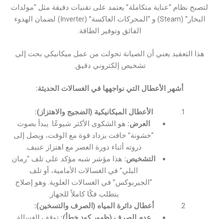
لتصبح نظام “عناية متكاملة” يعتمد على تقنيات دقيقة مثل “مولدات
البخار” (Steam) و “المحركات العاكسة” (Inverter) لضمان الهدوء
الفائق وتوفير الطاقة.
هذا التعقيد يعني أن الصيانة تحولت من عمل ميكانيكي بحت إلى
تشخيص إلكتروني دقيق.
أشهر الأعطال التي نواجهها في الغسالات الحديثة:
الأعطال الميكانيكية (الضجيج والاهتزاز):
العرض:
هو الشكوى الأكثر شيوعًا. يبدأ بصوت
“خشونة” خافت يزداد قوة مع الوقت، ويصل إلى
ذروته أثناء دورة العصر مع اهتزاز عنيف.
التشخيص:
هذا مؤشر شبه مؤكد على تلف “رمان
البلي” في الغسالات الأمامية، أو تلف
“الجيربوكس” في الغسالات العلوية. وهو إصلاح
يتطلب فكًا كاملاً للجهاز.
أعطال دائرة المياه (الصرف والتسخين):
عدم الصرف (ظهور كود خطأ):
توقف الغسالة