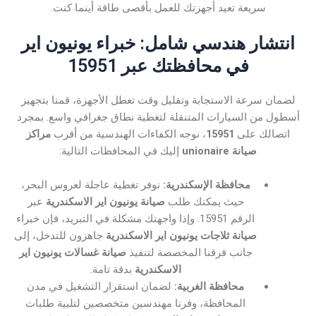
سريعة تعيد أجهزتك للعمل بأقصى طاقة أينما كنت.
انتشار هندسي شامل: خبراء يونيون اير
في محافظتك عبر 15951
لضمان سرعة الاستجابة وتقليل وقت تعطل الأجهزة، قمنا بتجهيز
أسطول من السيارات المتنقلة لتغطية نطاق جغرافي واسع. بمجرد
اتصالك على
15951
، نوجه الكفاءات الهندسية من أقرب
مراكز
صيانة unionaire
إليك في المحافظات التالية:
محافظة الإسكندرية:
نوفر تغطية عاجلة لعروس البحر،
حيث يمكنك طلب
صيانة يونيون اير الاسكندرية
عبر
الرقم 15951. وإذا واجهتك مشكلة في التبريد، فإن خبراء
صيانة ثلاجات يونيون اير الاسكندرية
جاهزون للتدخل، إلى
جانب فرقنا المخصصة لتنفيذ
صيانة غسالات يونيون اير
الاسكندرية
بدقة تامة.
محافظة الغربية:
لضمان استقرار التشغيل في مدن
المحافظة، وفرنا مهندسين متخصصين لتلبية طلبات