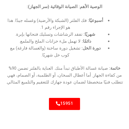
الوصية الأهم: الصيانة الوقائية (سر الجهاز):
أسبوعيًا:
فك الفلتر (الشبكة والأرضية) وغسله جيدًا. هذا
هو الإجراء رقم 1.
شهريًا:
تفقد الرشاشات وتسليك فتحاتها بإبرة.
دائمًا:
لا تهمل ملء خزانات الملح والملمع.
دورة الخل:
تشغيل دورة ساخنة (والغسالة فارغة) مع
كوب خل شهريًا.
خاتمة:
صيانة غسالة الأطباق تبدأ منك. العناية بالفلتر تضمن 90%
من كفاءة الجهاز. أما أعطال السخان، أو الطلمبة، أو الصمام، فهي
تتطلب فنيًا متخصصًا لضمان عودة جهازك للتعقيم والتلميع المثالي.
15951