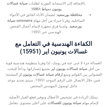
بالإضافة إلى الاستجابة الفورية لطلبات
صيانة غسالات
يونيون دمياط 15951
.
محافظة بورسعيد:
لضمان الأداء الفائق في الأجواء
الساحلية، وفرنا خبراء من أجل مهام
unionaire صيانة
بورسعيد
، ولدينا فرق مجهزة لإتمام أعمال الفحص
الهندسي عبر 15951.
الكفاءة الهندسية في التعامل مع
غسالات يونيون اير (15951)
الغسالة جزء لا غنى عنه في يومك، لذا وفرنا منظومة هندسية قوية
من أجل
صيانة غسالات يونيون اير
بجميع إصداراتها. وداعاً للبحث
العشوائي بين القوائم وتتبع
ارقام صيانه غسالات يونيون ار
المشتتة؛
فمن خلال الاتصال على الرقم الموحد 15951، سيتم تحديد موعد
عاجل لوصول المهندس المختص.
نمتلك الريادة في تشخيص الأعطال وتوفير قطع الغيار الأصلية
لإتمام مهام
صيانة يونيون للغسالات
على أعلى مستوى. نتعامل