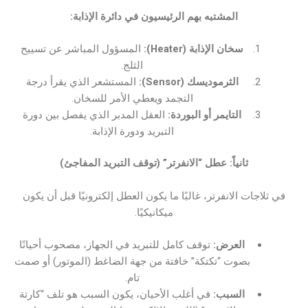
المشتبه بهم الرئيسيون في دائرة الإذابة:
سخان الإذابة (Heater):
المسؤول المباشر عن تسييح
الثلج.
الثرموديسك (Sensor):
المستشعر الذي يقرأ درجة
التجمد ويعطي الأمر للسخان.
التايمر أو البوردة:
العقل المدبر الذي يفصل بين دورة
التبريد ودورة الإذابة.
ثانياً: عطل “الانفرتر” (توقف التبريد المفاجئ)
في ثلاجات الانفرتر، غالبًا ما يكون العطل إلكترونيًا قبل أن يكون
ميكانيكيًا.
العرض:
توقف كامل للتبريد في الجهاز، مصحوب أحيانًا
بصوت “تكتكة” خافتة من جهة الضاغط (الموتور) أو صمت
تام.
السبب:
في أغلب الأحيان، يكون السبب هو تلف “كارتة