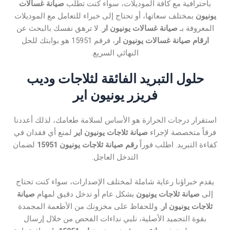
باحترافية مع كافة الموديلات، سواء كنت تطلب
صيانة غسالات
يونيون
بمختلف سعاتها، أو تحتاج إلى خبراء للتعامل مع الموديلات
المعروفة بـ
صيانة غسالات يونيون ار
. لا ترهق نفسك بالبحث عن
ارقام صيانة غسالات يونيون ار
، فرقم 15951 هو بوابتك للحل
النهائي السريع.
حلول التبريد الفائقة لثلاجات وديب
فريزر يونيون اير
استقرار درجات الحرارة هو الأساس لسلامة طعامك، لذلك أعددنا
فرقاً متخصصة لإجراء
صيانة ثلاجات يونيون اير
لمنع أي فقدان في
كفاءة التبريد. اطلب فوراً
رقم صيانة ثلاجات يونيون 15951
لضمان
التدخل العاجل.
يقدم خبراؤنا رعاية شاملة لمختلف الإصدارات، سواء كنت تحتاج
إلى
صيانة ثلاجات يونيون
بشكل عام أو تدخل دقيق لمهام
صيانة
ثلاجات يونيون ار
. وللحفاظ على مخزونك من الأطعمة المجمدة
بقوة التجميد الأصلية، نلبي نداءات الفحص من خلال إرسال