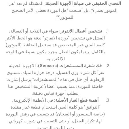
التحدي الحقيقي في صيانة الأجهزة الحديثة:
المشكلة لم تعد “هل
الموتور يعمل؟”، بل أصبحت “هل البوردة تعطي الأمر الصحيح
للموتور؟”.
تشخيص أعطال الانفرتر:
سواء في الثلاجة أو الغسالة،
الفشل في تشخيص “بوردة الانفرتر” بدقة هو الخطأ الأكثر
كلفة. الفني غير المتخصص قد يستبدل الضاغط (الموتور)
بالكامل، بينما يكون العطل مجرد مكون بسيط في اللوحة
الإلكترونية.
فك شفرة المستشعرات (Sensors):
الأجهزة الحديثة
تقرأ كل شيء: وزن الغسيل، درجة حرارة المياه، مستوى
الرطوبة. أي خلل في هذه “المستشعرات” يرسل إشارات
خاطئة للبوردة، مما يسبب أعطالاً غريبة. التشخيص هنا
يتطلب أجهزة قياس دقيقة.
أهمية قطع الغيار الأصلية:
في الأنظمة الإلكترونية،
“التوافق” هو كلمة السر. استخدام قطعة غيار مقلدة
(خاصة السنسور أو السخان) قد يتسبب في رفض البوردة
لها، تكرار العطل، أو حتى التسبب في شورت كهربائي
يدمر اللوحة الرئيسية.