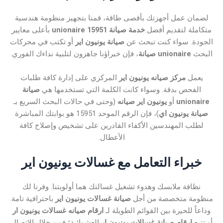
لضمان عمل أجهزتك بأقصى طاقة، قمنا بتجهيز منظومة هندسية
متكاملة لتقديم أفضل
خدمة صيانة unionaire 15951
بأعلى معايير
الجودة. سواء كنت تبحث عن
صيانة يونيون اير
أو تكتب في محركات
البحث
unionaire صيانة
، فإن خبراؤنا جاهزون لتلبية نداءك الفوري.
يعمل
مركز صيانه يونيون اير
المركزي على إدارة كافة طلبات
الفحص بدقة. وسواء كانت الكلمة التي تستخدمها هي
صيانة
unionaire
أو
يونيون اير صيانه
(وحتى في حالات البحث السريع بـ
صيانة يونيون اي
)، فإن الرقم الموحد 15951 هو بوابتك المباشرة
لطلب المهندسين الأكفاء القادرين على تشخيص وإصلاح كافة
الأعطال.
خبراء التعامل مع غسالات يونيون اير
نظافة ملابسك وهدوء تشغيل غسالتك هما أولويتنا. وفرنا لك
منظومة متخصصة من أجل
صيانة غسالات يونيون اير
باحترافية تامة.
وداعاً للحيرة بين القوائم الطويلة لـ
ارقام صيانه غسالات يونيون ار
أو تتبع
ارقام صيانة غسالات يونيون ار
العشوائية؛ فمن خلال الاتصال