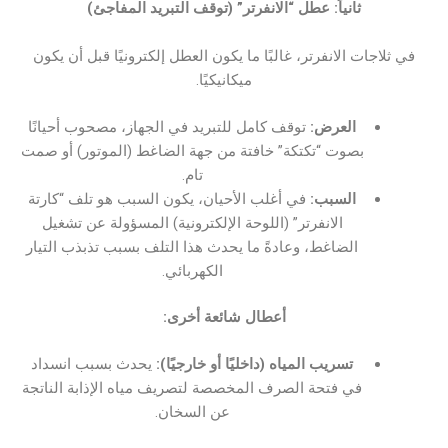
ثانياً: عطل “الانفرتر” (توقف التبريد المفاجئ)
في ثلاجات الانفرتر، غالبًا ما يكون العطل إلكترونيًا قبل أن يكون
ميكانيكيًا.
العرض:
توقف كامل للتبريد في الجهاز، مصحوب أحيانًا
بصوت “تكتكة” خافتة من جهة الضاغط (الموتور) أو صمت
تام.
السبب:
في أغلب الأحيان، يكون السبب هو تلف “كارتة
الانفرتر” (اللوحة الإلكترونية) المسؤولة عن تشغيل
الضاغط، وعادةً ما يحدث هذا التلف بسبب تذبذب التيار
الكهربائي.
أعطال شائعة أخرى:
تسريب المياه (داخليًا أو خارجيًا):
يحدث بسبب انسداد
في فتحة الصرف المخصصة لتصريف مياه الإذابة الناتجة
عن السخان.