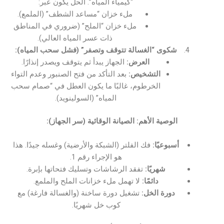
“كيمياء المياه”. الحل يكون عبر:
ملء خزان “مساعد الشطف” (الملمع).
ملء خزان “الملح” (ضروري في المناطق
ذات عسر المياه العالي).
شكوى “الغسالة تتوقف وتصفر” (فشل سحب المياه):
العرض:
الجهاز يبدأ ثم يتوقف ويصدر إنذارًا.
التشخيص:
بعد التأكد من فتح الصنبور وعدم التواء
الخرطوم، غالبًا ما يكون العطل في “صمام سحب
المياه” (السولينويد).
الوصية الأهم: الصيانة الوقائية (سر الجهاز):
أسبوعيًا:
فك الفلتر (الشبكة والأرضية) وغسله جيدًا. هذا
هو الإجراء رقم 1.
شهريًا:
تفقد الرشاشات وتسليك فتحاتها بإبرة.
دائمًا:
لا تهمل ملء خزانات الملح والملمع.
دورة الخل:
تشغيل دورة ساخنة (والغسالة فارغة) مع
كوب خل شهريًا.