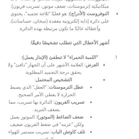
ميكانيكية (ترموستات، ضعف موتور، تسريب فريون).
النوفروست (الأدراج):
هو فعليًا “ثلاجة تجميد”، يحتوي
على دائرة إذابة إلكترونية معقدة (سخان، حساسات)،
وأعطاله غالبًا ما تكون مرتبطة بهذه الدائرة.
أشهر الأعطال التي تتطلب تشخيصًا دقيقًا:
“اللمبة الحمراء” لا تنطفئ (الإنذار يعمل):
العرض:
العلامة الأشهر على أن الجهاز “دافئ” ولا
يحقق درجة التجميد المطلوبة.
التشخيص المحتمل:
عطل الترموستات:
“العقل” الذي يضبط
الحرارة لا يعطي الأمر الصحيح.
تسريب الفريون:
الدائرة بها تسريب، مما
يضعف التبريد.
ضعف الضاغط (الموتور):
الموتور يعمل
ولكن “عزمه” في ضغط الفريون ضعيف.
تلف كاوتش الباب:
تسريب مستمر للهواء