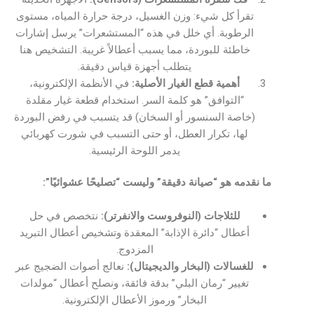
تقرأ كل شيء: وزن الغسيل، درجة حرارة المياه، مستوى
الرطوبة. أي خلل في هذه “المستشعرات” يرسل إشارات
خاطئة للبوردة، مما يسبب أعطالاً غريبة. التشخيص هنا
يتطلب أجهزة قياس دقيقة.
أهمية قطع الغيار الأصلية:
في الأنظمة الإلكترونية،
“التوافق” هو كلمة السر. استخدام قطعة غيار مقلدة
(خاصة السنسور أو السخان) قد يتسبب في رفض البوردة
لها، تكرار العطل، أو حتى التسبب في شورت كهربائي
يدمر اللوحة الرئيسية.
ما نقدمه هو “صيانة دقيقة” وليست “تصليحًا عشوائيًا”:
للثلاجات (النوفروست والانفرتر):
نتخصص في حل
أعطال “دائرة الإذابة” المعقدة وتشخيص أعطال التبريد
المزدوج.
للغسالات (البخار والديجيتال):
نعالج أصوات الضجيج عبر
تغيير “رمان البلي” بدقة فائقة، ونصلح أعطال “مولدات
البخار” ورموز الأعطال الإلكترونية.