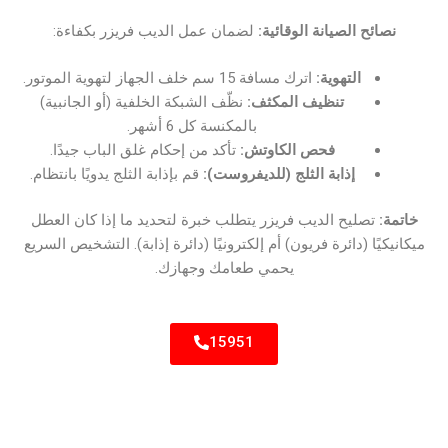
نصائح الصيانة الوقائية:
لضمان عمل الديب فريزر بكفاءة:
التهوية:
اترك مسافة 15 سم خلف الجهاز لتهوية الموتور.
تنظيف المكثف:
نظّف الشبكة الخلفية (أو الجانبية)
بالمكنسة كل 6 أشهر.
فحص الكاوتش:
تأكد من إحكام غلق الباب جيدًا.
إذابة الثلج (للديفروست):
قم بإذابة الثلج يدويًا بانتظام.
خاتمة:
تصليح الديب فريزر يتطلب خبرة لتحديد ما إذا كان العطل
ميكانيكيًا (دائرة فريون) أم إلكترونيًا (دائرة إذابة). التشخيص السريع
يحمي طعامك وجهازك.
15951