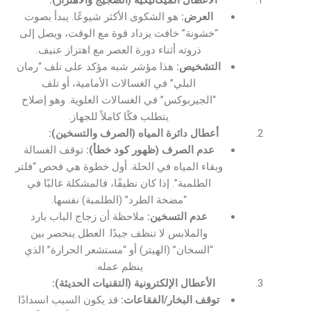
العرض:
هو الشكوى الأكثر شيوعًا. يبدأ بصوت
“خشونة” خافت يزداد قوة مع الوقت، ويصل إلى
ذروته أثناء دورة العصر مع اهتزاز عنيف.
التشخيص:
هذا مؤشر شبه مؤكد على تلف “رمان
البلي” في الغسالات الأمامية، أو تلف
“الجيربوكس” في الغسالات العلوية. وهو إصلاح
يتطلب فكًا كاملاً للجهاز.
أعطال دائرة المياه (الصرف والتسخين):
عدم الصرف (ظهور كود خطأ):
توقف الغسالة
وبقاء المياه في الحلة. أول خطوة هي فحص “فلتر
الطلمبة”. إذا كان نظيفًا، فالمشكلة غالبًا في
“مضخة الطرد” (الطلمبة) نفسها.
عدم التسخين:
ملاحظة أن زجاج الباب بارد
والملابس لا تنظف جيدًا. العطل ينحصر بين
“السخان” (الهيتر) أو “مستشعر الحرارة” الذي
ينظم عمله.
الأعطال الإلكترونية (التقنيات الحديثة):
توقف البخار/الفقاعات:
قد يكون السبب انسدادًا