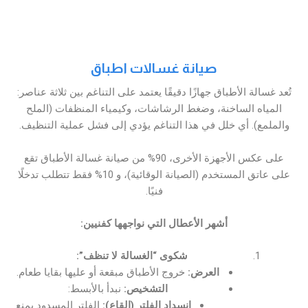
صيانة غسالات اطباق
تُعد غسالة الأطباق جهازًا دقيقًا يعتمد على التناغم بين ثلاثة عناصر:
المياه الساخنة، وضغط الرشاشات، وكيمياء المنظفات (الملح
والملمع). أي خلل في هذا التناغم يؤدي إلى فشل عملية التنظيف.
على عكس الأجهزة الأخرى، 90% من صيانة غسالة الأطباق تقع
على عاتق المستخدم (الصيانة الوقائية)، و 10% فقط تتطلب تدخلًا
فنيًا.
أشهر الأعطال التي نواجهها كفنيين:
شكوى “الغسالة لا تنظف”:
العرض:
خروج الأطباق مبقعة أو عليها بقايا طعام.
التشخيص:
نبدأ بالأبسط:
انسداد الفلتر (القاع):
الفلتر المسدود يمنع