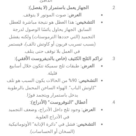
الدافئ.
الجهاز يعمل باستمرار (لا يفصل):
العرض:
صوت الموتور لا يتوقف.
التشخيص:
هذا العطل هو نتيجة مباشرة للعطل
السابق. الجهاز يحاول يائسًا الوصول لدرجة
التجميد (التي حددها الترموستات) ولكنه يفشل
(بسبب تسريب فريون أو كاوتش تالف)، فيستمر
في العمل بلا توقف حتى يتلف.
تراكم الثلج الكثيف (خاص بالديفروست الأفقي):
العرض:
طبقات ثلج سميكة تتكون خلال أسابيع
قليلة.
التشخيص:
90% من الحالات يكون السبب هو تلف
“كاوتش الباب”. الهواء الساخن المحمل بالرطوبة
يدخل باستمرار ويتجمد فورًا.
أعطال “النوفروست” (الأدراج):
العرض:
وجود ثلج داخل الأدراج، وضعف التجميد
في الأدراج العلوية.
التشخيص:
فشل في “دائرة الإذابة” الأوتوماتيكية
(السخان أو الحساسات).