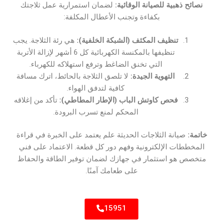
نصائح ذهبية للصيانة الوقائية:
لضمان استمرارية عمل ثلاجتك
بكفاءة وتجنب الأعطال المكلفة:
تنظيف المكثف (الشبكة الخلفية):
هي رئة الثلاجة. يجب
تنظيفها بالمكنسة الكهربائية كل 6 أشهر لإزالة الأتربة
التي تخنق الضاغط وترفع استهلاكه للكهرباء.
التهوية الجيدة:
لا تلصق الثلاجة بالحائط، اترك مسافة
كافية لتدفق الهواء.
فحص كاوتش الباب (الإطار المطاطي):
تأكد من إغلاقه
المحكم لمنع تسرب البرودة.
خاتمة:
صيانة الثلاجات الحديثة علم يعتمد على الخبرة في قراءة
المخططات الإلكترونية وفهم دور كل قطعة. الاعتماد على فني
متخصص هو استثمار في جهازك لضمان توفير الطاقة والحفاظ
على طعامك آمنًا.
15951