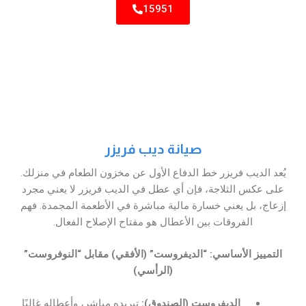
15951
صيانة ديب فريزر
يُعد الديب فريزر خط الدفاع الأول عن مخزون الطعام في منزلك.
على عكس الثلاجة، فإن أي عطل في الديب فريزر لا يعني مجرد
إزعاج، بل يعني خسارة مالية مباشرة في الأطعمة المجمدة. فهم
الفروقات بين الأعطال هو مفتاح الإصلاح الفعال.
التمييز الأساسي: “الديفروست” (الأفقي) مقابل “النوفروست”
(الرأسي)
الديفروست (الصندوق):
تبريده مباشر، وأعطاله غالبًا