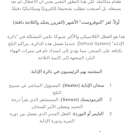
طعام متكاملة. لكن هذا التطور التقني يعني أن الأعطال لم تعد
بسيطة، بل أصبحت تتطلب تشخيصًا إلكترونيًا وميكانيكيًا دقيقًا.
أولاً: لغز “النوفروست” الأشهر (الفريزر يجمّد والثلاجة دافئة)
هذا هو العطل الكلاسيكي والأكثر شيوعًا. تكمن المشكلة في “دائرة
الإذابة” (Defrost System). عندما تفشل هذه الدائرة، يتراكم الثلج
بكثافة على المبخر، مما يؤدي إلى انسداد تام في ممرات الهواء
البارد المتجهة إلى كابينة الثلاجة.
المشتبه بهم الرئيسيون في دائرة الإذابة:
سخان الإذابة (Heater):
المسؤول المباشر عن تسييح
الثلج.
الثرموديسك (Sensor):
المستشعر الذي يقرأ درجة
التجمد ويعطي الأمر للسخان.
التايمر أو البوردة:
العقل المدبر الذي يفصل بين دورة
التبريد ودورة الإذابة.