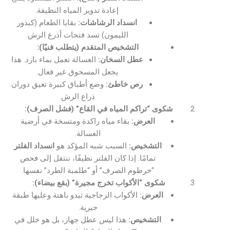
إعادة تدوير المياه النظيفة.
انسداد الرشاشات:
بقايا الطعام (كبذور
الليمون) تسد فتحات أذرع الرش.
التشخيص المتقدم (يتطلب فنيًا):
عطل السخان:
الغسالة تعمل بماء بارد. هذا
يجعل المسحوق غير فعال.
رص خاطئ:
وضع أطباق كبيرة تعيق دوران
ذراع الرش.
شكوى “تراكم المياه في القاع” (فشل الصرف):
العرض:
بقاء مياه راكدة ومتسخة في أرضية
الغسالة.
التشخيص:
السبب شبه المؤكد هو
انسداد الفلتر
تمامًا. إذا كان الفلتر نظيفًا، ننتقل إلى فحص
“خرطوم الصرف” أو “طلمبة الطرد” نفسها.
شكوى “الأكواب تخرج مجيرة” (بقع بيضاء):
العرض:
الأكواب الزجاجية تبدو باهتة وعليها طبقة
جيرية.
التشخيص:
هذا ليس عطل جهاز، بل هو خلل في