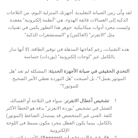
لقد ولّى زمن الصيانة التقليدية. أجهزتك المنزلية اليوم، من الثلاجات
الذكية إلى الغسالات فائقة الهدوء، هي “أنظمة إلكترونية” معقدة
وليست مجرد أدوات ميكانيكية. جوهر هذا التطور يكمن في تقنيات
مثل “الانفرتر” (العاكس) و “المستشعرات الذكية”.
هذه التقنيات، رغم كفاءتها المذهلة في توفير الطاقة، إلا أنها تدار
بالكامل عبر “لوحات إلكترونية” (بوردات) حساسة.
التحدي الحقيقي في صيانة الأجهزة الحديثة:
المشكلة لم تعد “هل
الموتور يعمل؟”، بل أصبحت “هل البوردة تعطي الأمر الصحيح
للموتور؟”.
تشخيص أعطال الانفرتر:
سواء في الثلاجة أو الغسالة،
الفشل في تشخيص “بوردة الانفرتر” بدقة هو الخطأ الأكثر
كلفة. الفني غير المتخصص قد يستبدل الضاغط (الموتور)
بالكامل، بينما يكون العطل مجرد مكون بسيط في اللوحة
الإلكترونية.
فك شفرة المستشعرات (Sensors):
الأجهزة الحديثة