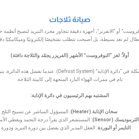
صيانة ثلاجات
نوفروست” أو “الانفرتر”، أجهزة دقيقة تتجاوز مجرد التبريد لتصبح أنظمة
طال لم تعد بسيطة، بل أصبحت تتطلب تشخيصًا إلكترونيًا وميكانيكيًا دقيق
أولاً: لغز “النوفروست” الأشهر (الفريزر يجمّد والثلاجة دافئة)
هذا هو العطل الكلاسيكي والأكثر شيوعًا. تكمن المشكلة في “دائرة
تام في ممرات الهواء البارد المتجهة إلى كابينة الثلاجة.
المشتبه بهم الرئيسيون في دائرة الإذابة:
سخان الإذابة (Heater):
المسؤول المباشر عن تسييح الثلج.
الثرموديسك (Sensor):
المستشعر الذي يقرأ درجة التجمد ويعطي الأم
التايمر أو البوردة:
العقل المدبر الذي يفصل بين دورة التبريد ودورة ال