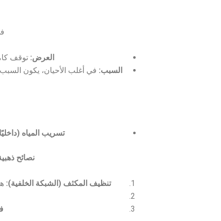
في
العرض:
توقف كامل
السبب:
في أغلب الأحيان، يكون السبب هو
تسريب المياه (داخليًا 
نصائح ذهبية 
تنظيف المكثف (الشبكة الخلفية):
هي ر
ف