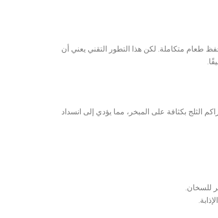
 حفظ طعام متكاملة. لكن هذا التطور التقني يعني أن
ًا.
 الإذابة” (Defrost System). عندما تفشل هذه الدائرة، يتراكم الثلج بكثافة على المبخر، مما يؤدي إلى انسداد
ر للسخان.
إذابة.