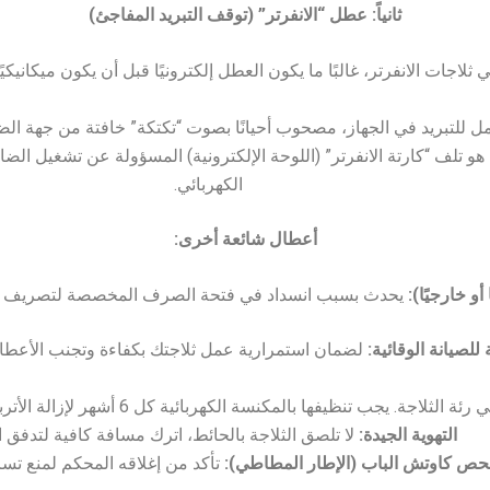
ثانياً: عطل “الانفرتر” (توقف التبريد المفاجئ)
 ثلاجات الانفرتر، غالبًا ما يكون العطل إلكترونيًا قبل أن يكون ميكانيكيًا
 للتبريد في الجهاز، مصحوب أحيانًا بصوت “تكتكة” خافتة من جهة الض
 تلف “كارتة الانفرتر” (اللوحة الإلكترونية) المسؤولة عن تشغيل الضا
الكهربائي.
أعطال شائعة أخرى:
أو خارجيًا):
يحدث بسبب انسداد في فتحة الصرف المخصصة لتصريف مياه 
للصيانة الوقائية:
لضمان استمرارية عمل ثلاجتك بكفاءة وتجنب الأعطال
ئة الثلاجة. يجب تنظيفها بالمكنسة الكهربائية كل 6 أشهر لإزالة الأتربة التي تخنق الضاغط وترفع استهلاكه للكهرباء.
التهوية الجيدة:
لا تلصق الثلاجة بالحائط، اترك مسافة كافية لتدفق ال
حص كاوتش الباب (الإطار المطاطي):
تأكد من إغلاقه المحكم لمنع تسر