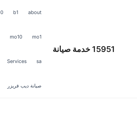
خطي
لى
10
b1
about
لمحتوى
mo10
mo1
15951 خدمة صيانة
Services
sa
صيانة ديب فريزر