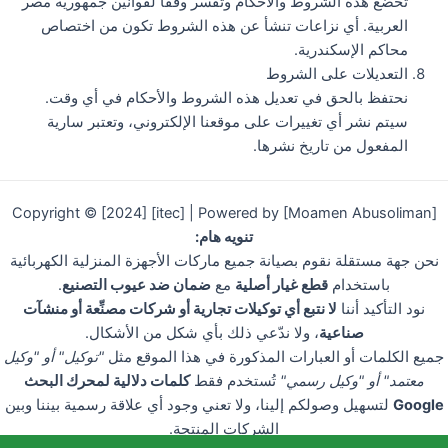
تخضع هذه الشروط والأحكام وتُفسر وفقًا لقوانين جمهورية مصر
العربية. أي نزاعات تنشأ عن هذه الشروط تكون من اختصاص
محاكم الإسكندرية.
التعديلات على الشروط
نحتفظ بالحق في تعديل هذه الشروط والأحكام في أي وقت.
سيتم نشر أي تغييرات على موقعنا الإلكتروني، وتعتبر سارية
المفعول من تاريخ نشرها.
Copyright © [2024] [itec] | Powered by [Moamen Abusoliman]
تنويه هام:
نحن جهة مستقلة نقوم بصيانة جميع ماركات الأجهزة المنزلية الكهربائية
باستخدام
قطع غيار أصلية
مع
ضمان ضد عيوب التصنيع
.
نود التأكيد أننا
لا نتبع أي توكيلات تجارية أو شركات مصنِّعة أو منشآت
صناعية
، ولا ندّعي ذلك بأي شكل من الأشكال.
جميع الكلمات أو العبارات المذكورة في هذا الموقع مثل
"توكيل" أو "وكيل
معتمد" أو "وكيل رسمي"
تُستخدم فقط
كلمات دلالية لمحرك البحث
Google
لتسهيل وصولكم إلينا، ولا تعني وجود أي علاقة رسمية بيننا وبين
الشركات المنتجة.